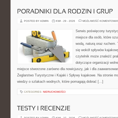
PORADNIKI DLA RODZIN I GRUP
POSTED BY ADMIN
KWI - 29 - 2026
MOŻLIWOŚĆ KOMENTOWA
Serwis poświęcony turystyc
miejsce dla osób, które szu
wodą, naturą oraz ruchem. 
się wokół spływów kajakow
czytelnik może znaleźć pr
dotyczące organizacji woln
miejsce stworzone zarówno dla nowicjuszy, jak i dla zaawansowa
Żeglarstwo Turystyczne i Kajaki i Spływy kajakowe. Na stronie
wiedzy o szlakach wodnych, które pomagają dobrać […]
CATEGORIES:
NIERUCHOMOŚCI
TESTY I RECENZJE
POSTED BY ADMIN
KWI - 27 - 2026
MOŻLIWOŚĆ KOMENTOWA