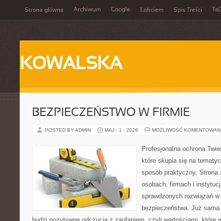
Archiwum
Google
Ta
Strona główna
Łokciem
Spis Treści
KOWALSKA
BEZPIECZEŃSTWO W FIRMIE
POSTED BY ADMIN
MAJ - 1 - 2026
MOŻLIWOŚĆ KOMENTOWAN
Profesjonalna ochrona Twier
które skupia się na tematy
sposób praktyczny. Strona 
osobach, firmach i instytuc
sprawdzonych rozwiązań w z
bezpieczeństwa. Już sama
budzi pozytywne odczucia z zaufaniem, czyli wartościami, które