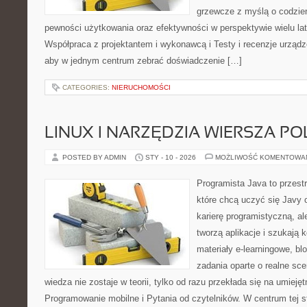
grzewcze z myślą o codzien
pewności użytkowania oraz efektywności w perspektywie wielu lat
Współpraca z projektantem i wykonawcą i Testy i recenzje urządze
aby w jednym centrum zebrać doświadczenie […]
CATEGORIES:
NIERUCHOMOŚCI
LINUX I NARZĘDZIA WIERSZA P
POSTED BY ADMIN
STY - 10 - 2026
MOŻLIWOŚĆ KOMENTOWA
Programista Java to przest
które chcą uczyć się Javy 
karierę programistyczną, ale
tworzą aplikacje i szukają 
materiały e-learningowe, bl
zadania oparte o realne sce
wiedza nie zostaje w teorii, tylko od razu przekłada się na umiej
Programowanie mobilne i Pytania od czytelników. W centrum tej st