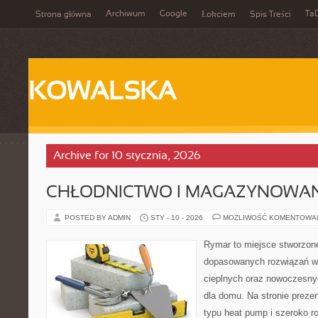
Archiwum
Google
Ta
Strona główna
Łokciem
Spis Treści
KOWALSKA
Archive for 10 stycznia, 2026
CHŁODNICTWO I MAGAZYNOWANI
POSTED BY ADMIN
STY - 10 - 2026
MOŻLIWOŚĆ KOMENTOWA
Rymar to miejsce stworzone
dopasowanych rozwiązań w
cieplnych oraz nowoczesny
dla domu. Na stronie preze
typu heat pump i szeroko r