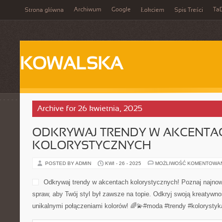
Archiwum
Google
Ta
Strona główna
Łokciem
Spis Treści
KOWALSKA
Archive for 26 kwietnia, 2025
ODKRYWAJ TRENDY W AKCENTA
KOLORYSTYCZNYCH
POSTED BY ADMIN
KWI - 26 - 2025
MOŻLIWOŚĆ KOMENTOWA
Odkrywaj trendy w akcentach kolorystycznych! Poznaj najn
spraw, aby Twój styl był zawsze na topie. Odkryj swoją kreatywn
unikalnymi połączeniami kolorów! 🌈💫#moda #trendy #kolorystyk