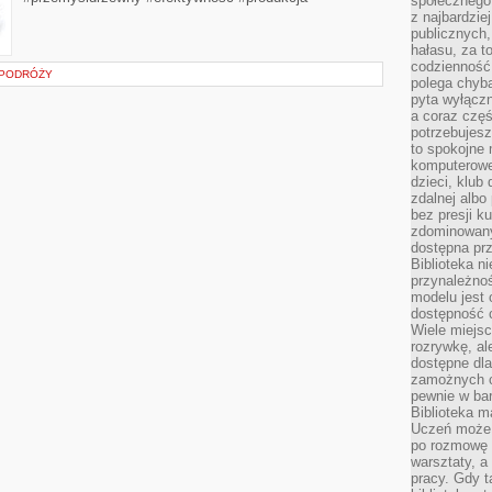
społecznego,
z najbardzie
publicznych,
hałasu, za 
codzienność
 PODRÓŻY
polega chyba
pyta wyłączn
a coraz częś
potrzebujesz
to spokojne 
komputerowe,
dzieci, klub
zdalnej albo
bez presji k
zdominowany
dostępna pr
Biblioteka n
przynależnoś
modelu jest 
dostępność c
Wiele miejsc
rozrywkę, al
dostępne dla
zamożnych cz
pewnie w bar
Biblioteka m
Uczeń może p
po rozmowę i
warsztaty, a
pracy. Gdy t