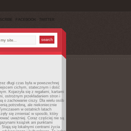
SCRIBE
FACEBOOK
TWITTER
rzez długi czas była w powszechnej
iejscem cichym, statecznym i dość
ym. Kojarzyła się z regałami, kartami
mi, ostrożnym przekładaniem stron i
ą o zachowanie ciszy. Dla wielu osób
zenią potrzebną, ale niekoniecznie
 Tymczasem w ostatnich latach
aczęły się zmieniać w sposób, który
ować uważniej. Coraz częściej nie są
agazynami książek ani punktami
Stają się lokalnymi centrami życia