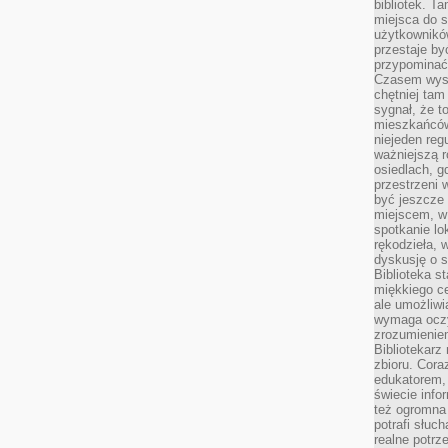
bibliotek. T
miejsca do s
użytkowników
przestaje by
przypominać
Czasem wysta
chętniej tam
sygnał, że t
mieszkańców
niejeden regu
ważniejszą r
osiedlach, g
przestrzeni
być jeszcze
miejscem, w
spotkanie lo
rękodzieła, 
dyskusję o s
Biblioteka s
miękkiego c
ale umożliwi
wymaga oczy
zrozumieniem 
Bibliotekarz
zbioru. Cora
edukatorem,
świecie info
też ogromna 
potrafi słuc
realne potrz