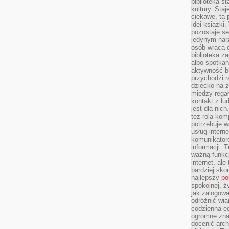
biblioteka st
kultury. Sta
ciekawe, ta
idei książki
pozostaje se
jedynym nar
osób wraca d
biblioteka za
albo spotka
aktywność bu
przychodzi r
dziecko na 
między regał
kontakt z lu
jest dla nic
też rola kom
potrzebuje 
usług intern
komunikator
informacji. 
ważną funkcj
internet, al
bardziej sko
najlepszy
po
spokojnej, ż
jak zalogowa
odróżnić wia
codzienna e
ogromne zna
docenić arch