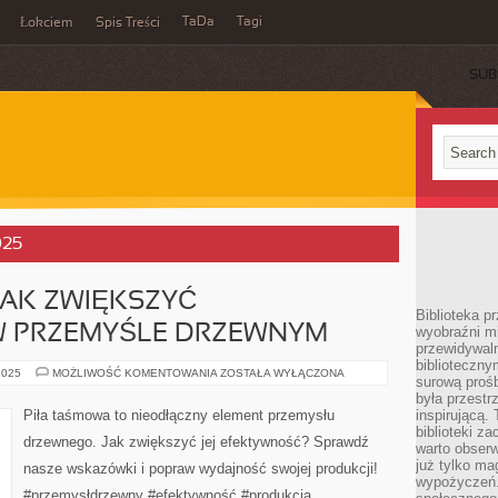
TaDa
Tagi
Łokciem
Spis Treści
SUB
025
JAK ZWIĘKSZYĆ
Biblioteka p
W PRZEMYŚLE DRZEWNYM
wyobraźni m
przewidywaln
biblioteczny
PIŁA
2025
MOŻLIWOŚĆ KOMENTOWANIA
ZOSTAŁA WYŁĄCZONA
surową prośb
TAŚMOWA:
JAK
była przestr
ZWIĘKSZYĆ
Piła taśmowa to nieodłączny element przemysłu
inspirującą.
EFEKTYWNOŚĆ
biblioteki z
W
drzewnego. Jak zwiększyć jej efektywność? Sprawdź
PRZEMYŚLE
warto obserw
DRZEWNYM
już tylko m
nasze wskazówki i popraw wydajność swojej produkcji!
wypożyczeń. 
#przemysłdrzewny #efektywność #produkcja