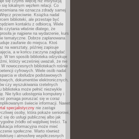
aje się czymś więcej niż instytucją
je się lokalnym węzłem relacji. Co
 przemiana nie oznacza zdrady samej
. Wręcz przeciwnie. Książka nadal
rcem biblioteki, ale przestaje być
zędziem kontaktu z odbiorcą. Wiele
o czytania właśnie dlatego, że
prosiła je najpierw na wydarzenie, kurs
nie tematyczne. Dobrze zaplanowana
duje zaufanie do miejsca. Ktoś
az na warsztaty, później zapisuje
zajęcia, a w końcu zaczyna zaglądać
y. W ten sposób biblioteka odzyskuje
dźmi, którzy wcześniej uważali, że nie
h. W nowoczesnych bibliotekach rośnie
petencji cyfrowych. Wiele osób nadal
wsparcia w obsłudze podstawowych
etowych, dokumentów elektronicznych,
ów czy wyszukiwania rzetelnych
Tu biblioteka może pełnić niezwykle
ę. Nie tylko udostępnia komputery i
e też pomaga poruszać się w coraz
mplikowanym świecie informacji. Nawet
rtal specjalistyczny
nie zastąpi
yczliwej osoby, która pokaże seniorowi,
ć się do usługi publicznej albo jak
rygodne źródło od wątpliwej treści. Ta
dukacja informacyjna może mieć
czenie społeczne. Warto również
itekturę i atmosferę współczesnych