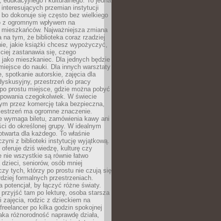
 edukacyjnego i kulturalnego. To jedna
j interesujących przemian instytucji
 bo dokonuje się często bez wielkiego
to z ogromnym wpływem na
 mieszkańców. Najważniejsza zmiana
 na tym, że biblioteka coraz rzadziej
ie, jakie książki chcesz wypożyczyć,
ciej zastanawia się, czego
 jako mieszkaniec. Dla jednych będzie
miejsce do nauki. Dla innych warsztaty
 spotkanie autorskie, zajęcia dla
 dyskusyjny, przestrzeń do pracy
 po prostu miejsce, gdzie można pobyć
upowania czegokolwiek. W świecie
m przez komercję taka bezpieczna,
zestrzeń ma ogromne znaczenie.
ie wymaga biletu, zamówienia kawy ani
ci do określonej grupy. W idealnym
otwarta dla każdego. To właśnie
zyni z biblioteki instytucję wyjątkową.
 oferuje dziś wiedzę, kulturę czy
e nie wszystkie są równie łatwo
 dzieci, seniorów, osób mniej
y tych, którzy po prostu nie czują się
dziej formalnych przestrzeniach.
a potencjał, by łączyć różne światy.
rzyjść tam po lekturę, osoba starsza
 zajęcia, rodzic z dzieckiem na
 freelancer po kilka godzin spokojnej
aka różnorodność naprawdę działa,