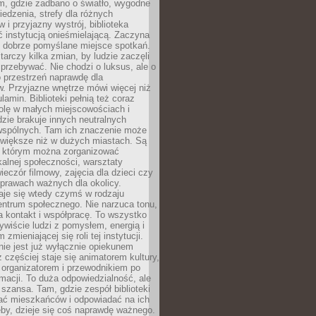
am, gdzie zadbano o światło, wygodne
iedzenia, strefy dla różnych
 i przyjazny wystrój, biblioteka
ć instytucją onieśmielającą. Zaczyna
 dobrze pomyślane miejsce spotkań.
rczy kilka zmian, by ludzie zaczęli
 przebywać. Nie chodzi o luksus, ale o
o przestrzeń naprawdę dla
. Przyjazne wnętrze mówi więcej niż
lamin. Biblioteki pełnią też coraz
olę w małych miejscowościach i
dzie brakuje innych neutralnych
 wspólnych. Tam ich znaczenie może
 większe niż w dużych miastach. Są
 którym można zorganizować
kalnej społeczności, warsztaty
wieczór filmowy, zajęcia dla dzieci czy
prawach ważnych dla okolicy.
taje się wtedy czymś w rodzaju
entrum społecznego. Nie narzuca tonu,
a kontakt i współpracę. To wszystko
wiście ludzi z pomysłem, energią i
zmieniającej się roli tej instytucji.
 nie jest już wyłącznie opiekunem
z częściej staje się animatorem kultury,
 organizatorem i przewodnikiem po
rmacji. To duża odpowiedzialność, ale
szansa. Tam, gdzie zespół biblioteki
hać mieszkańców i odpowiadać na ich
eby, dzieje się coś naprawdę ważnego.