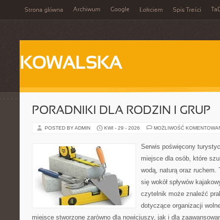
Archiwum
Google
Ta
Strona główna
Łokciem
Spis Treści
KOWALSKA
PORADNIKI DLA RODZIN I GRUP
POSTED BY ADMIN
KWI - 29 - 2026
MOŻLIWOŚĆ KOMENTOWA
Serwis poświęcony turystyc
miejsce dla osób, które szu
wodą, naturą oraz ruchem. 
się wokół spływów kajakow
czytelnik może znaleźć pr
dotyczące organizacji woln
miejsce stworzone zarówno dla nowicjuszy, jak i dla zaawansowa